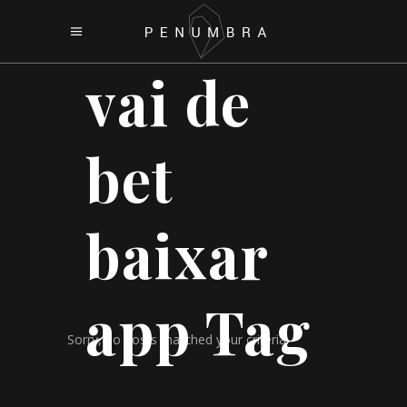
vai de
bet
baixar
app Tag
Sorry, no posts matched your criteria.