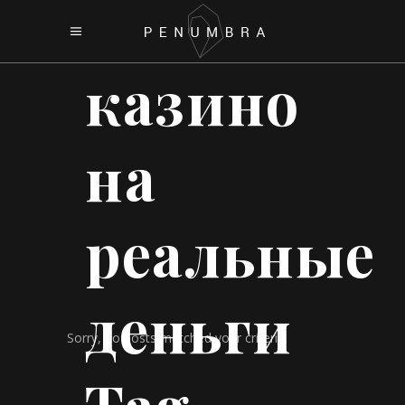
казино
на
реальные
деньги
Sorry, no posts matched your criteria.